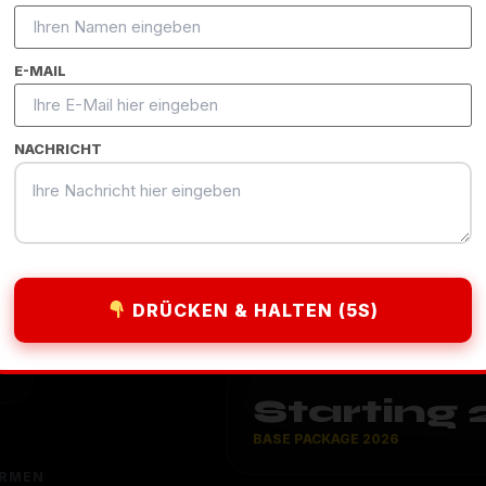
nau
E-MAIL
NACHRICHT
sionäre
glasklares
DRÜCKEN & HALTEN (5S)
Starting
BASE PACKAGE 2026
IRMEN