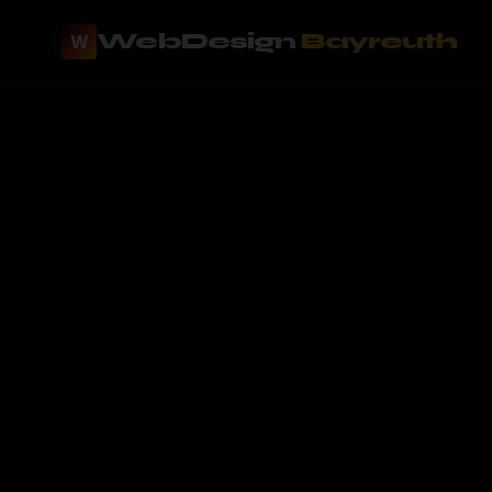
WebDesign
Bayreuth
W