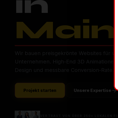
in
Thur
Wir bauen preisgekrönte Websites für vi
Unternehmen. High-End 3D Animationen, 
Design und messbare Conversion-Rate.
Projekt starten
Unsere Expertise
VERTRAUT VON ÜBER 250+ LOKALEN F