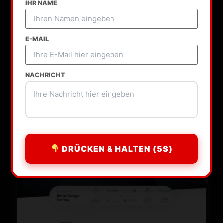
IHR NAME
100% Kundenzufriedenheit
E-MAIL
NACHRICHT
DRÜCKEN & HALTEN (5S)