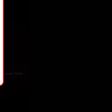
h
AR
twortzeit: 15 Min