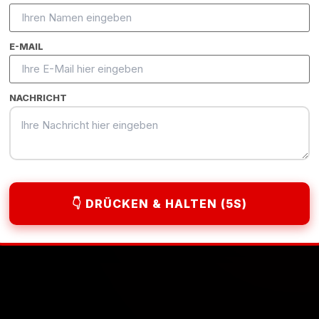
Bayreut
E-MAIL
NACHRICHT
Webdesign Bayre
BERATUNG VERFÜGB
👇 DRÜCKEN & HALTEN (5S)
 jetzt starten
Durchschnittliche An