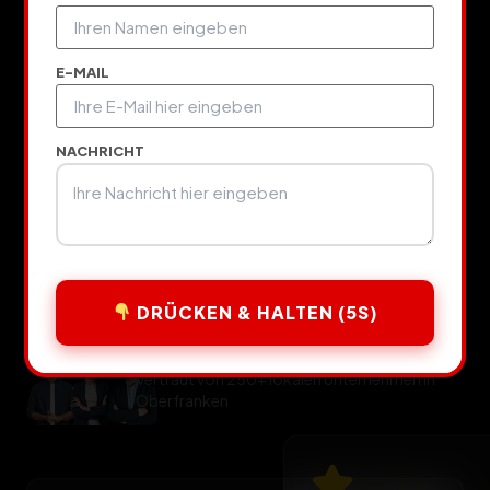
eine Umsatzmaschine. High-
Performance Design trifft auf maximale
E-MAIL
Conversion.
NACHRICHT
Projekt starten
Case Studies ansehen
DRÜCKEN & HALTEN (5S)
Vertraut von 250+ lokalen Unternehmen in
Oberfranken