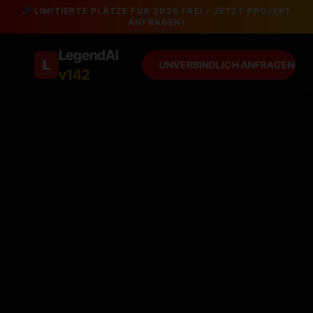
LIMITIERTE PLÄTZE FÜR 2026 FREI - JETZT PROJEKT
ANFRAGEN!
LegendAI
L
UNVERBINDLICH ANFRAGEN
v142