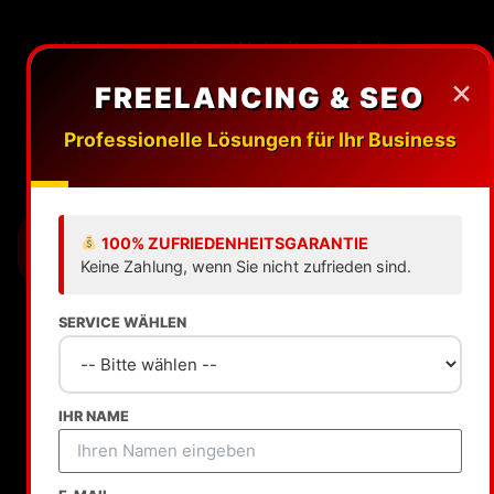
Wir bauen keine Websites, wir bauen
digitale Wachstumsmaschinen.
×
FREELANCING & SEO
Hochwertiges Design trifft auf
High-End
Professionelle Lösungen für Ihr Business
Performance in Bayreuth
.
100% ZUFRIEDENHEITSGARANTIE
JETZT PROJEKT STARTEN
Keine Zahlung, wenn Sie nicht zufrieden sind.
Über 250+ zufriedene Kunden
SERVICE WÄHLEN
IHR NAME
Upwork.
fiverr.
Dribbble
Behance